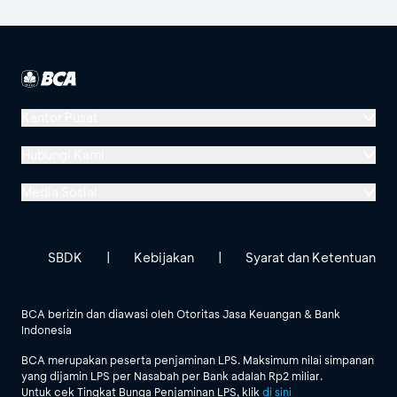
Channel BCA!
Kantor Pusat
Menara BCA, Grand Indonesia
Hubungi Kami
Jl. MH Thamrin No. 1
Media Sosial
Jakarta 10310
Halo BCA 1500888
GoodLife BCA
Solusi BCA
Lokasi BCA Lainnya
halobca@bca.co.id
SBDK
|
Kebijakan
|
Syarat dan Ketentuan
@goodlifebca
@BankBCA
62 811 1500 998
BCA berizin dan diawasi oleh Otoritas Jasa Keuangan & Bank
Indonesia
Lihat Semua Media Sosial
BCA merupakan peserta penjaminan LPS. Maksimum nilai simpanan
yang dijamin LPS per Nasabah per Bank adalah Rp2 miliar.
Untuk cek Tingkat Bunga Penjaminan LPS, klik
di sini