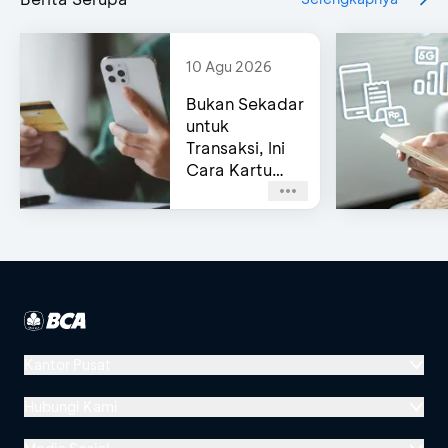
10 Agu 2026
Bukan Sekadar
untuk
Transaksi, Ini
Cara Kartu
Kredit BCA
Bantu Kelola
Cashflow
Kantor Pusat
Menara BCA, Grand Indonesia
Hubungi Kami
Jl. MH Thamrin No. 1