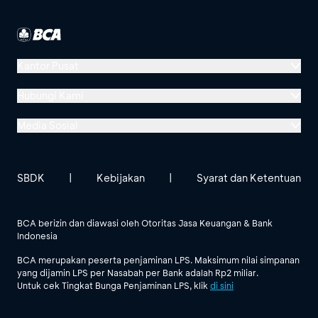
Kantor Pusat
Menara BCA, Grand Indonesia
Hubungi Kami
Jl. MH Thamrin No. 1
Media Sosial
Jakarta 10310
Halo BCA 1500888
GoodLife BCA
Solusi BCA
Lokasi BCA Lainnya
halobca@bca.co.id
SBDK
|
Kebijakan
|
Syarat dan Ketentuan
@goodlifebca
@BankBCA
62 811 1500 998
BCA berizin dan diawasi oleh Otoritas Jasa Keuangan & Bank
Indonesia
Lihat Semua Media Sosial
BCA merupakan peserta penjaminan LPS. Maksimum nilai simpanan
yang dijamin LPS per Nasabah per Bank adalah Rp2 miliar.
Untuk cek Tingkat Bunga Penjaminan LPS, klik
di sini