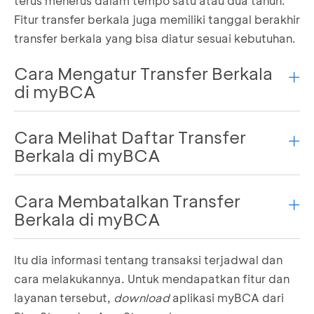
terus menerus dalam tempo satu atau dua tahun.
Fitur transfer berkala juga memiliki tanggal berakhir
transfer berkala yang bisa diatur sesuai kebutuhan.
Cara Mengatur Transfer Berkala
di myBCA
Cara Melihat Daftar Transfer
Langkah mengatur transfer berkala sebenarnya
Berkala di myBCA
tidak jauh berbeda dengan transfer biasa. Hanya
saja, perlu memasukkan informasi tambahan pada
bagian jenis transfer. Berikut cara membuat
Cara Membatalkan Transfer
Setelah mengatur transfer berkala, daftar transfer
transfer berkala:
Berkala di myBCA
berkala bisa dicek melalui myBCA. Berikut caranya:
Login ke
myBCA
Login ke
myBCA
Pilih menu
Transfer
Itu dia informasi tentang transaksi terjadwal dan
Pilih
Lainnya
Jika ingin membatalkan transfer berkala yang
Pilih
Transfer ke Rekening BCA
cara melakukannya. Untuk mendapatkan fitur dan
Pilih
Transaksi Terjadwal
sudah dibuat, dapat mengikuti cara berikut:
Masukkan tujuan transfer
Daftar transfer berkala akan terlihat di layar
layanan tersebut,
download
aplikasi myBCA dari
isi nominal uang yang mau ditransfer
Login ke
myBCA