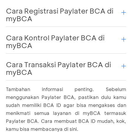
Cara Registrasi Paylater BCA di
myBCA
Cara Kontrol Paylater BCA di
Masuk ke myBCA, pilih menu
Paylater
myBCA
Cara Transaksi Paylater BCA di
Setelah registrasi dan mengaktifkan dan metode
myBCA
pembayaran Paylater BCA berstatus aktif, kamu
bisa menonaktifkan juga dengan cara ini:
Tambahan informasi penting. Sebelum
Masuk ke myBCA, pilih menu QRIS
Masuk ke menu Akun Saya, pilih Kontrol
menggunakan Paylater BCA, pastikan dulu kamu
Akun dan klik Perubahan Status Paylater.
sudah memiliki BCA ID agar bisa mengakses dan
Geser button hingga berwarna abu
menikmati semua layanan di myBCA termasuk
Baca
Info Produk
lalu klik
Aktifkan
Paylater BCA. Cara membuat BCA ID mudah, kok,
kamu bisa membacanya
di sini
.