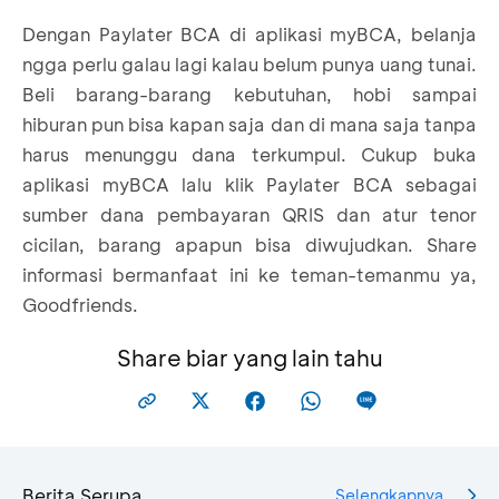
Dengan Paylater BCA di aplikasi myBCA, belanja
ngga perlu galau lagi kalau belum punya uang tunai.
Beli barang-barang kebutuhan, hobi sampai
hiburan pun bisa kapan saja dan di mana saja tanpa
Scan QRIS dari merchant
harus menunggu dana terkumpul. Cukup buka
aplikasi myBCA lalu klik Paylater BCA sebagai
Konfirmasi dengan centang syarat &
sumber dana pembayaran QRIS dan atur tenor
ketentuan
cicilan, barang apapun bisa diwujudkan. Share
Input foto e-KTP
informasi bermanfaat ini ke teman-temanmu ya,
Goodfriends.
Share biar yang lain tahu
Pilih Sumber Dana, lalu klik Paylater
Berita Serupa
Selengkapnya