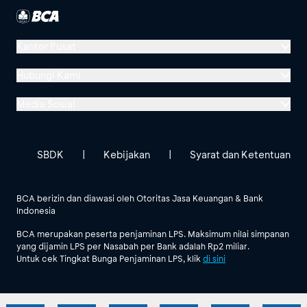
Kantor Pusat
Menara BCA, Grand Indonesia
Hubungi Kami
Jl. MH Thamrin No. 1
Media Sosial
Jakarta 10310
Halo BCA 1500888
GoodLife BCA
Solusi BCA
Lokasi BCA Lainnya
halobca@bca.co.id
SBDK
|
Kebijakan
|
Syarat dan Ketentuan
@goodlifebca
@BankBCA
62 811 1500 998
BCA berizin dan diawasi oleh Otoritas Jasa Keuangan & Bank
Indonesia
Lihat Semua Media Sosial
BCA merupakan peserta penjaminan LPS. Maksimum nilai simpanan
yang dijamin LPS per Nasabah per Bank adalah Rp2 miliar.
Untuk cek Tingkat Bunga Penjaminan LPS, klik
di sini