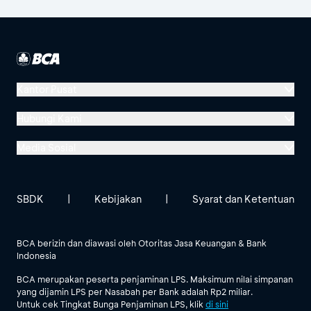
Kantor Pusat
Menara BCA, Grand Indonesia
Hubungi Kami
Jl. MH Thamrin No. 1
Media Sosial
Jakarta 10310
Halo BCA 1500888
GoodLife BCA
Solusi BCA
Lokasi BCA Lainnya
halobca@bca.co.id
SBDK
|
Kebijakan
|
Syarat dan Ketentuan
@goodlifebca
@BankBCA
62 811 1500 998
BCA berizin dan diawasi oleh Otoritas Jasa Keuangan & Bank
Indonesia
Lihat Semua Media Sosial
BCA merupakan peserta penjaminan LPS. Maksimum nilai simpanan
yang dijamin LPS per Nasabah per Bank adalah Rp2 miliar.
Untuk cek Tingkat Bunga Penjaminan LPS, klik
di sini