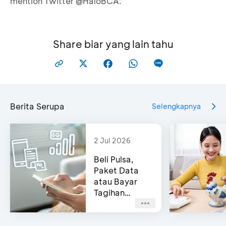
mention Twitter @HaloBCA.
Share biar yang lain tahu
Berita Serupa
Selengkapnya
2 Jul 2026
Beli Pulsa,
Paket Data
atau Bayar
Tagihan
Pascabayar?
Bisa di e-
Channel BCA!