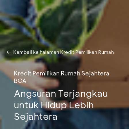
Kembali ke halaman Kredit Pemilikan Rumah
Kredit Pemilikan Rumah Sejahtera
BCA
Angsuran Terjangkau
untuk Hidup Lebih
Sejahtera