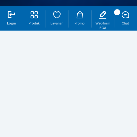
Login
Produk
Layanan
Promo
Webform
Chat
BCA
Mengapa KPR Sejahtera BCA?
DP Ringan
Mulai 1% dari nominal pinjaman