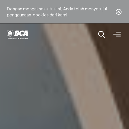
Dengan mengakses situs ini, Anda telah menyetujui
penggunaan
cookies
dari kami.