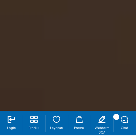
Login
Produk
Layanan
Promo
Webform
Chat
BCA