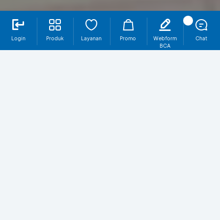
Login
Produk
Layanan
Promo
Webform
Chat
BCA
ORI027-T3
Pesan ORI027-T3 via myBCA
Selengkapnya