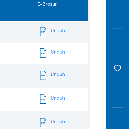
Awas
E-Brosur
Modus
Buka
Rekeni
Unduh
Tahapa
Edukati
Unduh
Unduh
Unduh
Unduh