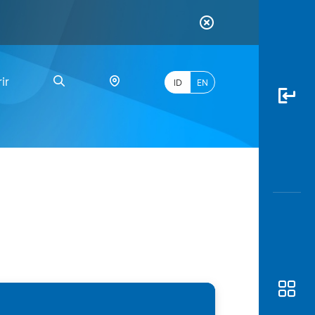
ir
ID
EN
PALING
BANYAK
DICARI
myBCA
Paylate