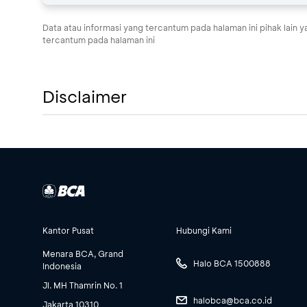
Data atau informasi yang tercantum pada halaman ini pihak lai
Obligasi ORI024-
tercantum pada halaman ini
15 Okt 2029
T6
Obligasi ORI025-
Disclaimer
15 Feb 2027
T3
Obligasi ORI025-
15 Feb 2030
T6
Obligasi ORI026-
15 Okt 2027
T3
Kantor Pusat
Hubungi Kami
Menara BCA, Grand
Obligasi ORI026-
Halo BCA 1500888
15 Okt 2030
Indonesia
T6
Jl. MH Thamrin No. 1
halobca@bca.co.id
Jakarta 10310