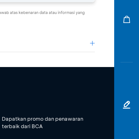
awab atas kebenaran data atau informasi yang
Unduh
Unduh
Unduh
Unduh
Dapatkan promo dan penawaran
Unduh
terbaik dari BCA