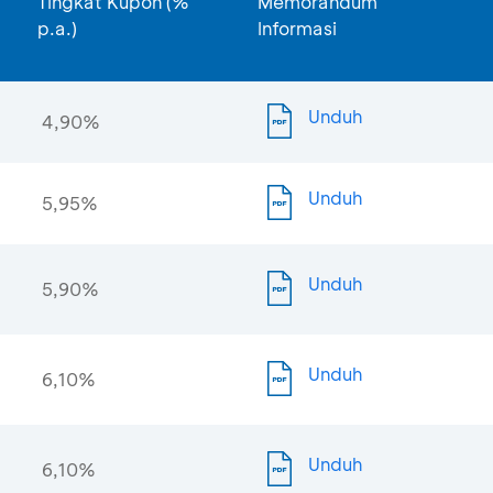
Tingkat Kupon (%
Memorandum
p.a.)
Informasi
Unduh
4,90%
Unduh
5,95%
Unduh
5,90%
Unduh
6,10%
Unduh
6,10%