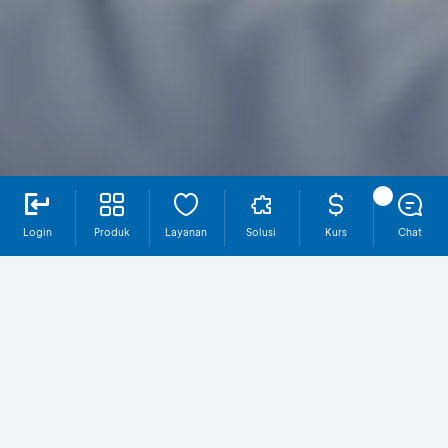
Login
Produk
Layanan
Solusi
Kurs
Chat
Multi Auto Transfer
Kenali Layanan