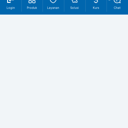
Login
Produk
Layanan
Solusi
Kurs
Chat
Cash Delivery
Kenali Layanan
Cash Delivery
Layanan jasa pengantaran uang tunai secara
langsung pada lokasi dan waktu yang telah
ditentukan antara BCA dan nasabah bisnis