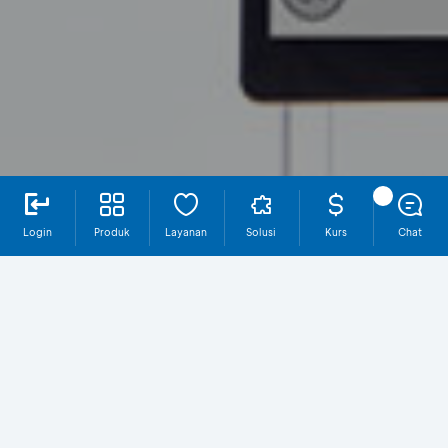
Login
Produk
Layanan
Solusi
Kurs
Chat
MT940
Kenali Layanan