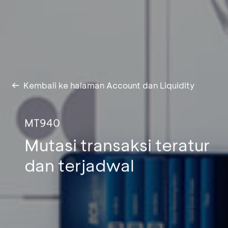
Kembali ke halaman Account dan Liquidity
MT940
Mutasi transaksi teratur
dan terjadwal