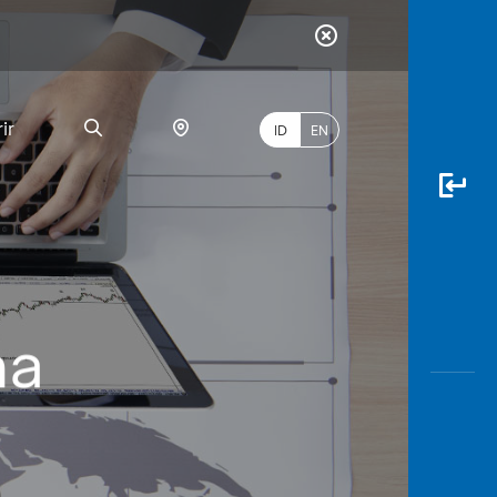
ir
ID
EN
PALING
na
BANYAK
DICARI
myBCA
Paylate