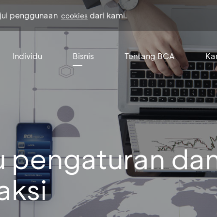
ujui penggunaan
dari kami.
cookies
Individu
Bisnis
Tentang BCA
Kar
u pengaturan da
aksi