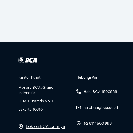
Kantor Pusat
Hubungi Kami
Menara BCA, Grand
Halo BCA 1500888
Indonesia
Jl. MH Thamrin No. 1
halobca@bca.co.id
Jakarta 10310
62 811 1500 998
Lokasi BCA Lainnya