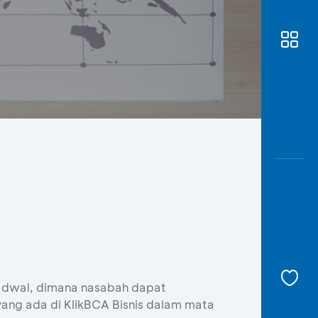
Awas
Modus
Buka
Rekeni
Tahapa
Edukati
jadwal, dimana nasabah dapat
yang ada di KlikBCA Bisnis dalam mata