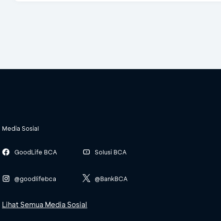
Media Sosial
GoodLife BCA
Solusi BCA
@goodlifebca
@BankBCA
Lihat Semua Media Sosial