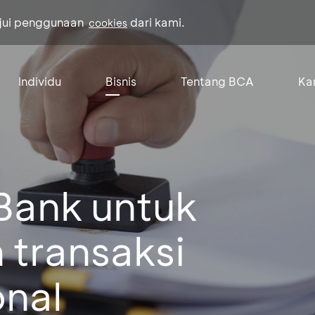
ujui penggunaan
dari kami.
cookies
Individu
Bisnis
Tentang BCA
Kar
Bank untuk
 transaksi
onal