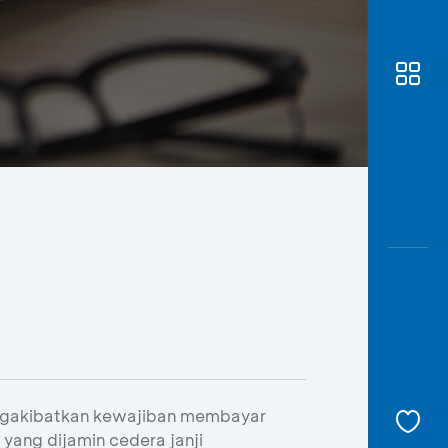
Awas
Modus
Buka
Rekeni
Tahapa
Edukati
mengakibatkan kewajiban membayar
yang dijamin cedera janji