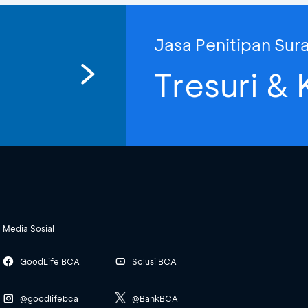
Jasa Penitipan Sur
Tresuri &
Media Sosial
GoodLife BCA
Solusi BCA
@goodlifebca
@BankBCA