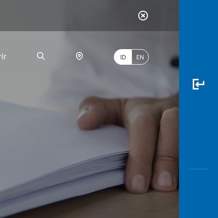
ir
ID
EN
PALING
BANYAK
DICARI
myBCA
Paylate