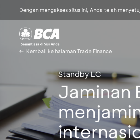
Dengan mengakses situs ini, Anda telah menyet
Kembali ke halaman Trade Finance
Standby LC
Jaminan 
menjamin
internasi