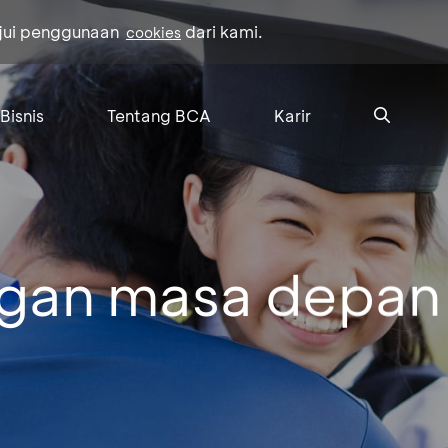
ujui penggunaan
dari kami.
cookies
Bisnis
Tentang BCA
Karir
ngan masa depan