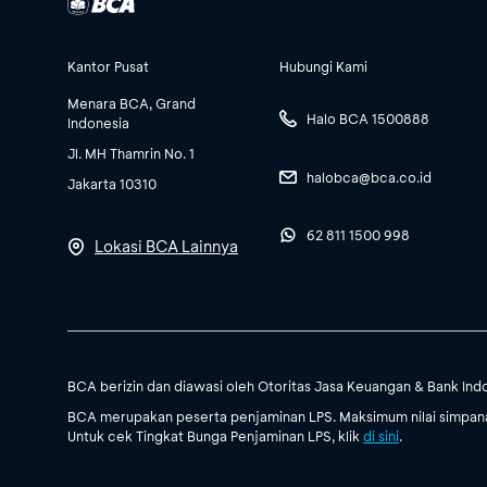
Kantor Pusat
Hubungi Kami
Menara BCA, Grand
Halo BCA 1500888
Indonesia
Jl. MH Thamrin No. 1
halobca@bca.co.id
Jakarta 10310
62 811 1500 998
Lokasi BCA Lainnya
BCA berizin dan diawasi oleh Otoritas Jasa Keuangan & Bank Ind
BCA merupakan peserta penjaminan LPS. Maksimum nilai simpanan
Untuk cek Tingkat Bunga Penjaminan LPS, klik
di sini
.