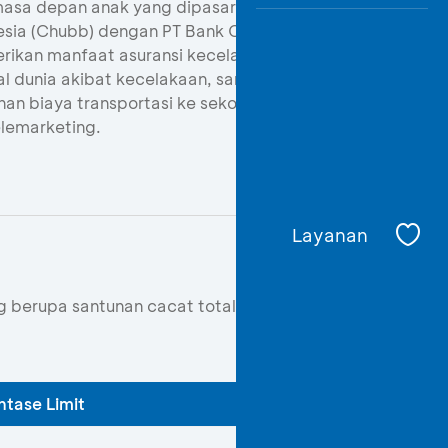
asa depan anak yang dipasarkan atas
esia (Chubb) dengan PT Bank Central
erikan manfaat asuransi kecelakaan
al dunia akibat kecelakaan, santunan
nan biaya transportasi ke sekolah
elemarketing.
Layanan
berupa santunan cacat total tetap
ntase Limit