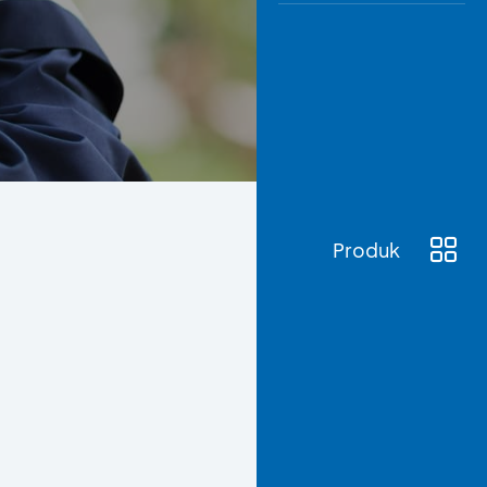
Awas
Modus
Buka
Rekeni
Tahapa
Edukati
Produk