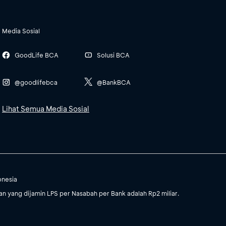
Media Sosial
GoodLife BCA
Solusi BCA
@goodlifebca
@BankBCA
Lihat Semua Media Sosial
onesia
 yang dijamin LPS per Nasabah per Bank adalah Rp2 miliar.