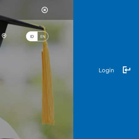
ID
EN
Login
PALING
BANYAK
DICARI
myBCA
Paylate