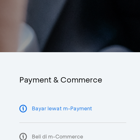
Payment & Commerce
Bayar lewat m-Payment
Beli di m-Commerce