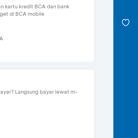
an kartu kredit BCA dan bank
nget di BCA mobile
CA
bayar? Langsung bayar lewat m-