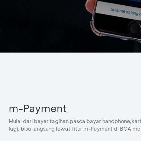
m-Payment
Mulai dari bayar tagihan pasca bayar handphone,kart
lagi, bisa langsung lewat fitur m-Payment di BCA mob