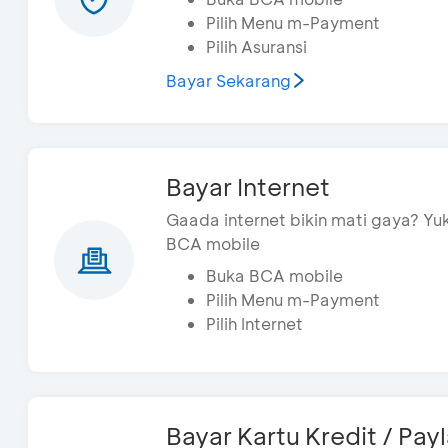
Pilih Menu m-Payment
Pilih Asuransi
Bayar Sekarang
Bayar Internet
Gaada internet bikin mati gaya? Yuk
BCA mobile
Buka BCA mobile
Pilih Menu m-Payment
Pilih Internet
Bayar Kartu Kredit / Pay