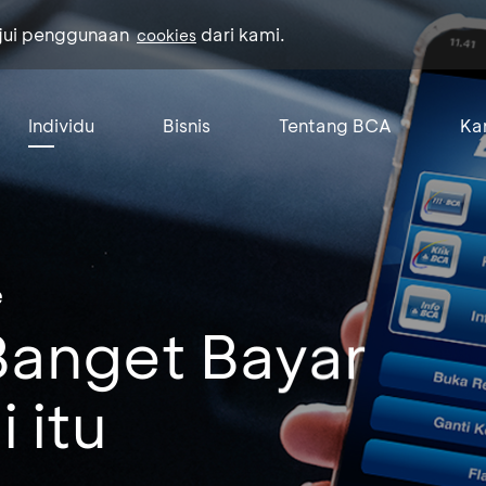
ujui penggunaan
dari kami.
cookies
Individu
Bisnis
Tentang BCA
Kar
e
anget Bayar
i itu