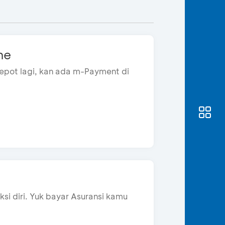
ne
epot lagi, kan ada m-Payment di
si diri. Yuk bayar Asuransi kamu