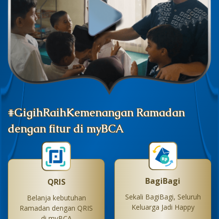
#GigihRaihKemenangan Ramadan
dengan fitur di myBCA
BagiBagi
QRIS
Sekali BagiBagi, Seluruh
Belanja kebutuhan
Keluarga Jadi Happy
Ramadan dengan QRIS
di myBCA