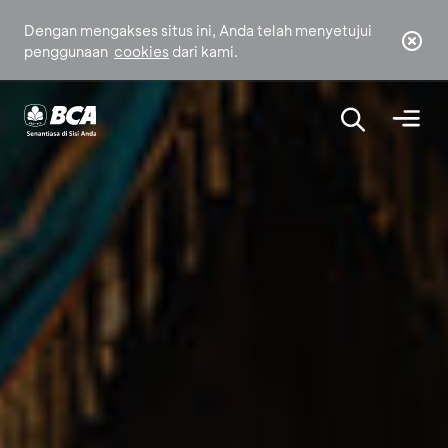
Dengan mengakses situs ini, Anda telah menyetujui
penggunaan
cookies
dari kami.