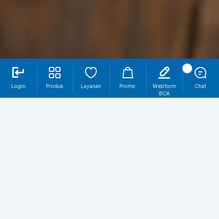
Login
Produk
Layanan
Promo
Webform
Chat
BCA
Buka tabungan baru di myBCA, pilih
hadiah yang kamu suka