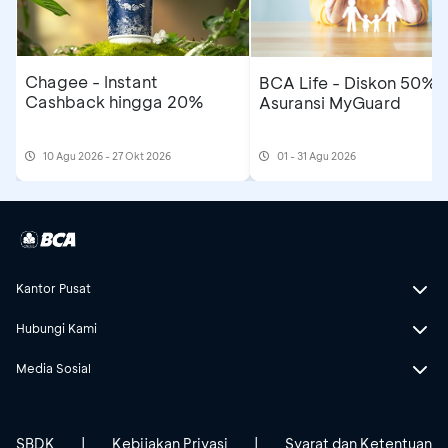
Chagee - Instant
BCA Life - Diskon 50%
Cashback hingga 20%
Asuransi MyGuard
10 Agu 2026 - 27 Okt 2026
01 - 31 Agu 2026
Kantor Pusat
Hubungi Kami
Media Sosial
SBDK
|
Kebijakan Privasi
|
Syarat dan Ketentuan