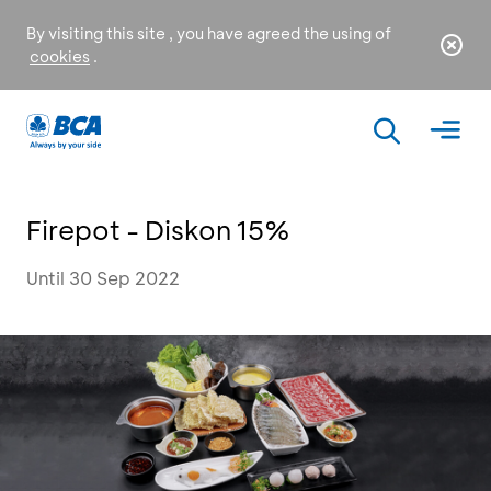
By visiting this site , you have agreed the using of
cookies
.
Firepot - Diskon 15%
Until 30 Sep 2022