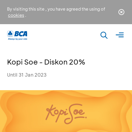
By visiting this site , you have agreed the using of
cookies
.
Kopi Soe - Diskon 20%
Until 31 Jan 2023