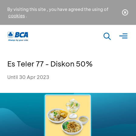
By visiting this site , you have agreed the using of
cookies
.
Es Teler 77 - Diskon 50%
Until 30 Apr 2023