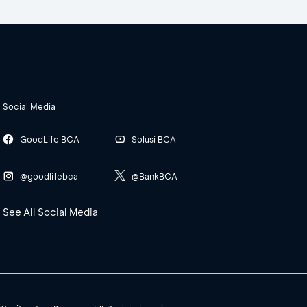
Social Media
GoodLife BCA
Solusi BCA
@goodlifebca
@BankBCA
See All Social Media