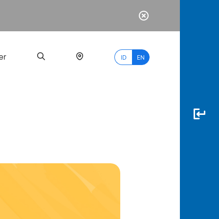
er
ID
EN
Most
Popular
Search
myBCA
Paylate