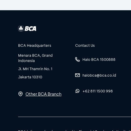
BCA Headquarters
Contact Us
Menara BCA, Grand
Halo BCA 1500888
Indonesia
Jl. MH Thamrin No. 1
halobca@bca.co.id
Jakarta 10310
+62 811 1500 998
Other BCA Branch