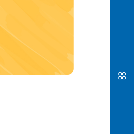
Awas
Modus
Open
Saving
Accoun
Edukati