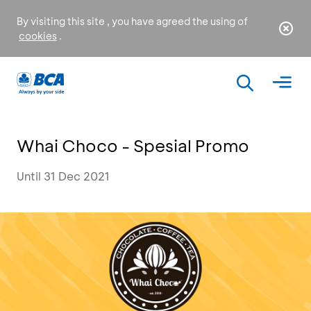
By visiting this site , you have agreed the using of
cookies
.
Whai Choco - Spesial Promo
Until 31 Dec 2021