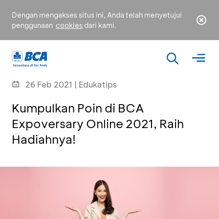
Dengan mengakses situs ini, Anda telah menyetujui
penggunaan
cookies
dari kami.
26 Feb 2021 | Edukatips
Kumpulkan Poin di BCA
Expoversary Online 2021, Raih
Hadiahnya!