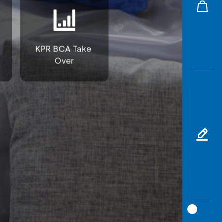
KPR BCA Take 
Over