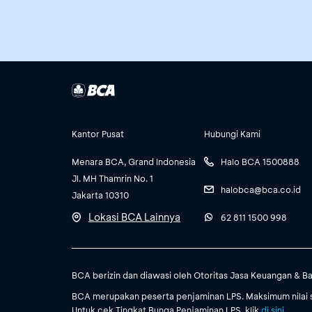
Kantor Pusat
Hubungi Kami
Menara BCA, Grand Indonesia
Halo BCA 1500888
Jl. MH Thamrin No. 1
halobca@bca.co.id
Jakarta 10310
Lokasi BCA Lainnya
62 811 1500 998
BCA berizin dan diawasi oleh Otoritas Jasa Keuangan & B
BCA merupakan peserta penjaminan LPS. Maksimum nilai s
Untuk cek Tingkat Bunga Penjaminan LPS, klik
di sini
.