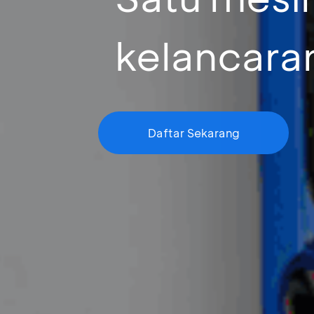
kelancara
Daftar Sekarang