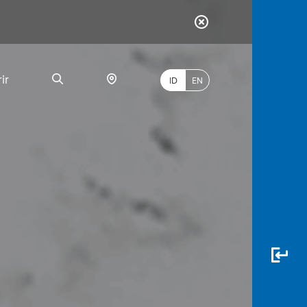
ir
ID
EN
PALING
BANYAK
DICARI
myBCA
Paylate