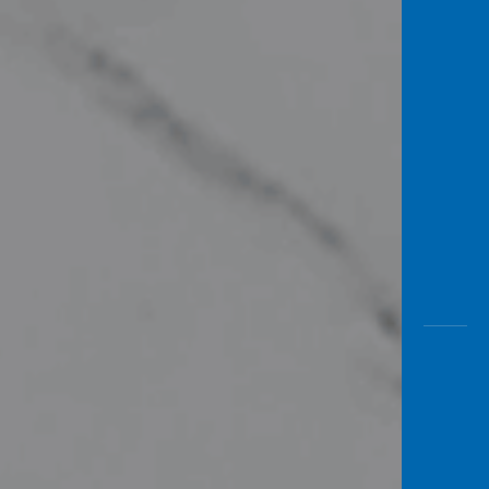
Awas
Modus
Buka
Rekeni
Tahapa
Edukati