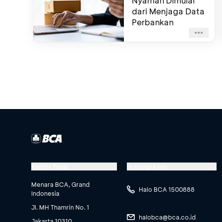
Nyaman Dimulai
dari Menjaga Data
Perbankan
Kantor Pusat
Hubungi Kami
Menara BCA, Grand
Halo BCA 1500888
Indonesia
Jl. MH Thamrin No. 1
halobca@bca.co.id
Jakarta 10310