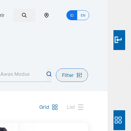
rir
ID
EN
Filter
Grid
List