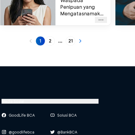
Waspada
Penipuan yang
Mengatasnamakan
Company Partner
BCA!
1
2
21
More pages
Media Sosial
GoodLife BCA
Solusi BCA
@goodlifebca
@BankBCA