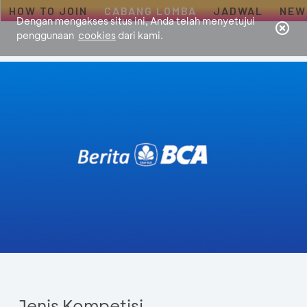
HOW TO JOIN
CABANG LOMBA
JADWAL
NEW
Dengan mengakses situs ini, Anda telah menyetujui
penggunaan
cookies
dari kami.
Jenis Kompetisi