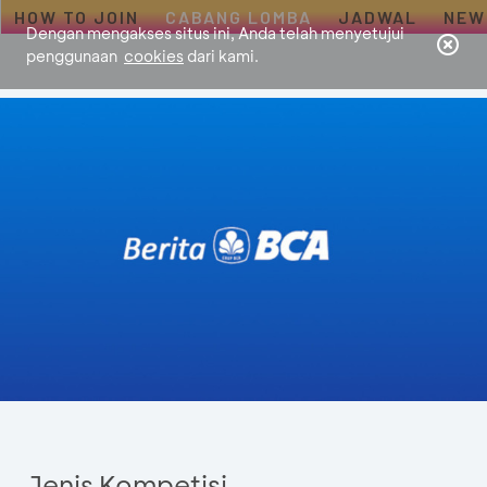
HOW TO JOIN
CABANG LOMBA
JADWAL
NEW
Dengan mengakses situs ini, Anda telah menyetujui
penggunaan
cookies
dari kami.
Jenis Kompetisi