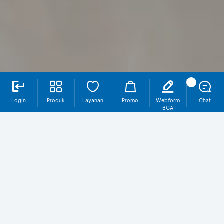
Login
Produk
Layanan
Promo
Webform
Chat
BCA
Mengapa TabunganKu?