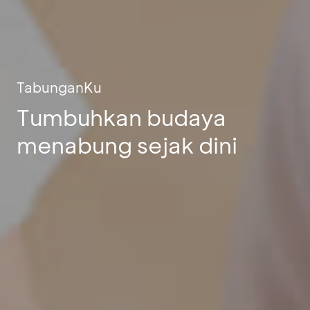
TabunganKu
Tumbuhkan budaya
menabung sejak dini