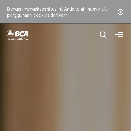
Dengan mengakses situs ini, Anda telah menyetujui
penggunaan
cookies
dari kami.