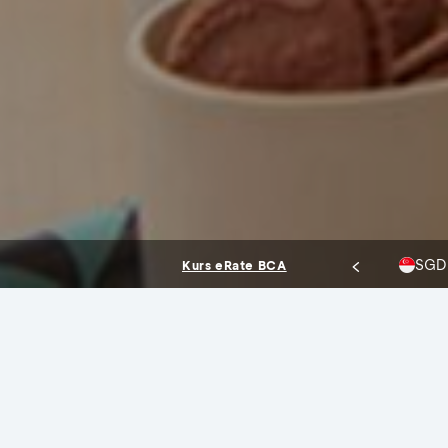
13.957,08
13.996,93
USD
Beli
Jual
Kurs eRate BCA
Promo Terbaru