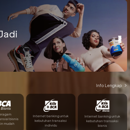
Jadi
Info Lengkap
beragam
Internet banking untuk
Internet banking untuk
ansial bisnis
kebutuhan transaksi
kebutuhan transaksi
kin mudah
individu
bisnis