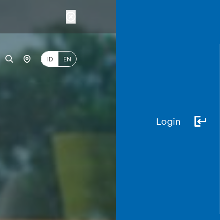
ID
EN
Login