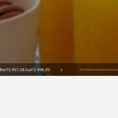
17.923,00
17.943,00
Beli
Jual
Kurs dapat berubah selama pr