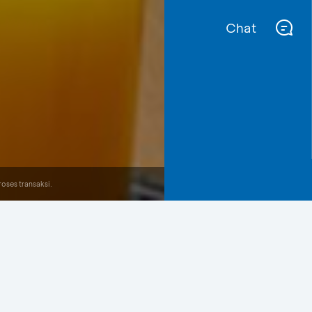
Chat
oses transaksi.
Lihat Semua Promo