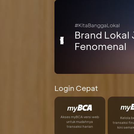
#KitaBanggaLokal
Brand Lokal 
Fenomenal
Login Cepat
Akses myBCA versi web
Kelola 
untuk mudahnya
transaksi fin
transaksi harian
kini sema