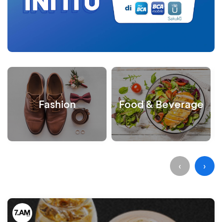
Fashion
Food & Beverage
‹
›