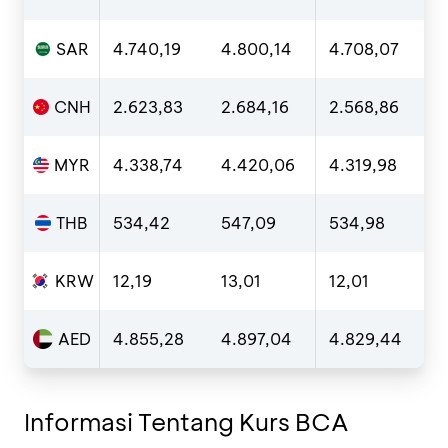
SAR
4.740,19
4.800,14
4.708,07
4
CNH
2.623,83
2.684,16
2.568,86
2
MYR
4.338,74
4.420,06
4.319,98
4
THB
534,42
547,09
534,98
5
KRW
12,19
13,01
12,01
1
AED
4.855,28
4.897,04
4.829,44
4
Informasi Tentang Kurs BCA