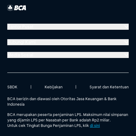
Kantor Pusat
Menara BCA, Grand Indonesia
Hubungi Kami
Jl. MH Thamrin No. 1
Jakarta 10310
Media Sosial
Halo BCA 1500888
Lokasi BCA Lainnya
GoodLife BCA
Solusi BCA
halobca@bca.co.id
@goodlifebca
@BankBCA
SBDK
|
Kebijakan
|
Syarat dan Ketentuan
62 811 1500 998
BCA berizin dan diawasi oleh Otoritas Jasa Keuangan & Bank
Lihat Semua Media Sosial
Indonesia
BCA merupakan peserta penjaminan LPS. Maksimum nilai simpanan
yang dijamin LPS per Nasabah per Bank adalah Rp2 miliar.
Untuk cek Tingkat Bunga Penjaminan LPS, klik
di sini