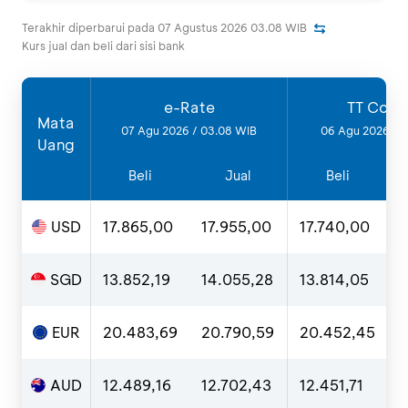
Terakhir diperbarui pada
07 Agustus 2026 03.08
WIB
Kurs jual dan beli dari sisi bank
e-Rate
TT Coun
Mata
07 Agu 2026 / 03.08 WIB
06 Agu 2026 / 1
Uang
Beli
Jual
Beli
USD
17.865,00
17.955,00
17.740,00
1
SGD
13.852,19
14.055,28
13.814,05
1
EUR
20.483,69
20.790,59
20.452,45
2
AUD
12.489,16
12.702,43
12.451,71
1