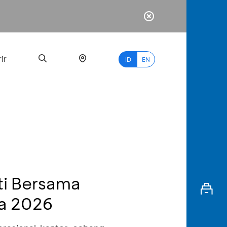
ir
ID
EN
PALING
BANYAK
DICARI
ti Bersama
myBCA
la 2026
Paylate