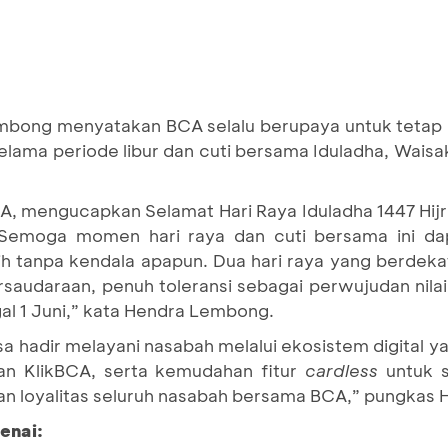
mbong menyatakan BCA selalu berupaya untuk tetap 
lama periode libur dan cuti bersama Iduladha, Waisak
, mengucapkan Selamat Hari Raya Iduladha 1447 Hijr
 Semoga momen hari raya dan cuti bersama ini d
 tanpa kendala apapun. Dua hari raya yang berdekat
audaraan, penuh toleransi sebagai perwujudan nilai-n
ggal 1 Juni,” kata Hendra Lembong.
 hadir melayani nasabah melalui ekosistem digital ya
an KlikBCA, serta kemudahan fitur
cardless
untuk s
an loyalitas seluruh nasabah bersama BCA,” pungkas
enai: