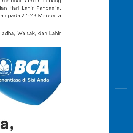
rasional kantor cabang
Awas
an Hari Lahir Pancasila.
Modus
tah pada 27-28 Mei serta
Buka
Rekeni
ladha, Waisak, dan Lahir
Tahapa
Edukati