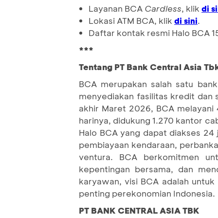
Layanan BCA
Cardless
, klik
di s
Lokasi ATM BCA, klik
.
di sini
Daftar kontak resmi Halo BCA 1
***
Tentang PT Bank Central Asia Tbk
BCA merupakan salah satu bank 
menyediakan fasilitas kredit dan
akhir Maret 2026, BCA melayani 4
harinya, didukung 1.270 kantor ca
Halo BCA yang dapat diakses 24 
pembiayaan kendaraan, perbankan 
ventura. BCA berkomitmen un
kepentingan bersama, dan menc
karyawan, visi BCA adalah untuk
penting perekonomian Indonesia.
PT BANK CENTRAL ASIA TBK