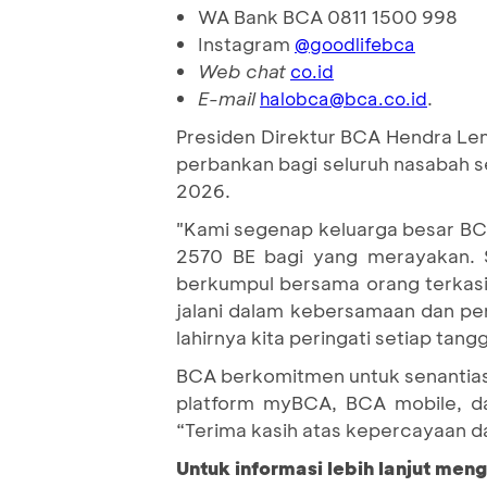
WA Bank BCA 0811 1500 998
Instagram
@goodlifebca
Web chat
co.id
E-mail
.
halobca@bca.co.id
Presiden Direktur BCA Hendra Le
perbankan bagi seluruh nasabah se
2026.
"Kami segenap keluarga besar BCA
2570 BE bagi yang merayakan.
berkumpul bersama orang terkasih
jalani dalam kebersamaan dan pers
lahirnya kita peringati setiap tan
BCA berkomitmen untuk senantiasa
platform myBCA, BCA mobile, d
“Terima kasih atas kepercayaan d
Untuk informasi lebih lanjut meng