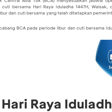
k Central Asia Tbk (BCA) menyesuaikan jadwal ope
n cuti bersama Hari Raya Iduladha 1447H, Waisak, d
libur dan cuti bersama yang telah ditetapkan pemerin
r cabang BCA pada periode libur dan cuti bersama Idu