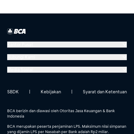
Kantor Pusat
Menara BCA, Grand Indonesia
Hubungi Kami
Jl. MH Thamrin No. 1
Media Sosial
Jakarta 10310
Halo BCA 1500888
GoodLife BCA
Solusi BCA
Lokasi BCA Lainnya
halobca@bca.co.id
SBDK
|
Kebijakan
|
Syarat dan Ketentuan
@goodlifebca
@BankBCA
62 811 1500 998
BCA berizin dan diawasi oleh Otoritas Jasa Keuangan & Bank
Indonesia
Lihat Semua Media Sosial
BCA merupakan peserta penjaminan LPS. Maksimum nilai simpanan
yang dijamin LPS per Nasabah per Bank adalah Rp2 miliar.