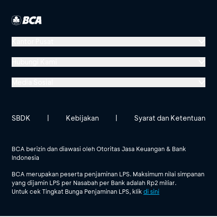
Kantor Pusat
Menara BCA, Grand Indonesia
Hubungi Kami
Jl. MH Thamrin No. 1
Media Sosial
Jakarta 10310
Halo BCA 1500888
GoodLife BCA
Solusi BCA
Lokasi BCA Lainnya
halobca@bca.co.id
SBDK
|
Kebijakan
|
Syarat dan Ketentuan
@goodlifebca
@BankBCA
62 811 1500 998
BCA berizin dan diawasi oleh Otoritas Jasa Keuangan & Bank
Indonesia
Lihat Semua Media Sosial
BCA merupakan peserta penjaminan LPS. Maksimum nilai simpanan
yang dijamin LPS per Nasabah per Bank adalah Rp2 miliar.
Untuk cek Tingkat Bunga Penjaminan LPS, klik
di sini