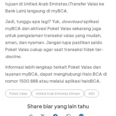
tujuan di United Arab Emirates (Transfer Valas ke
Bank Lain) langsung di myBCA.
Jadi, tunggu apa lagi? Yuk,
download
aplikasi
myBCA dan aktivasi Poket Valas sekarang juga
untuk pengalaman transaksi valas yang mudah,
aman, dan nyaman. Jangan lupa pastikan saldo
Poket Valas cukup agar saat transaksi tidak ter-
decline
.
Informasi lebih lengkap terkait Poket Valas dan
layanan myBCA, dapat menghubungi Halo BCA di
nomor 1500 888 atau melalui aplikasi haloBCA.
Poket Valas
United Arab Emirates Dirham
AED
Share biar yang lain tahu