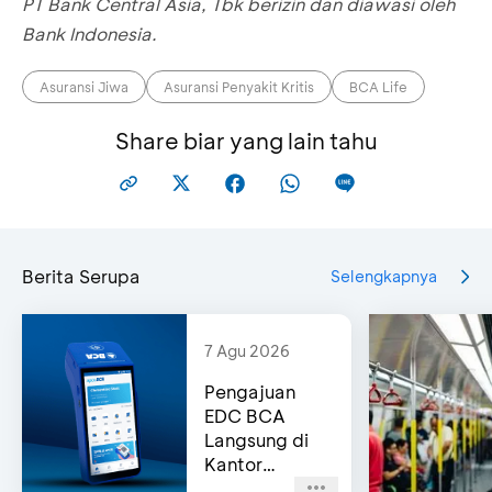
PT Bank Central Asia, Tbk berizin dan diawasi oleh
Bank Indonesia.
Asuransi Jiwa
Asuransi Penyakit Kritis
BCA Life
Share biar yang lain tahu
Berita Serupa
Selengkapnya
7 Agu 2026
Pengajuan
EDC BCA
Langsung di
Kantor
Cabang