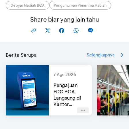
Gebyar Hadiah BCA
Pengumuman Penerima Hadiah
***IRA *UR
14
GB001033
OKTA***NA
Share biar yang lain tahu
15
***URI
GB000440
16
*WI RETN***RI
GB002108
Berita Serupa
Selengkapnya
17
**LI **NA
GB000933
7 Agu 2026
Pengajuan
18
**US **LIM
GB001290
EDC BCA
Langsung di
19
**ICK *IE
GB000821
Kantor
Cabang
(Same-Day
20
***NIS ***SON
GB001839
Approval)