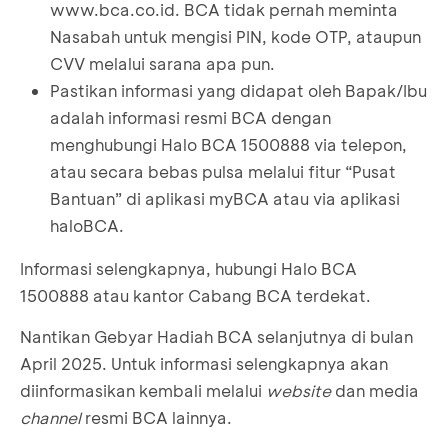
www.bca.co.id. BCA tidak pernah meminta
10
**RTI ****ANI
GB00
Nasabah untuk mengisi PIN, kode OTP, ataupun
8
**DRI *WI ****UNI
GB001961
CVV melalui sarana apa pun.
11
*O *OA
GB00
Pastikan informasi yang didapat oleh Bapak/Ibu
9
*RS ****ANA
GB001193
adalah informasi resmi BCA dengan
12
menghubungi Halo BCA 1500888 via telepon,
ANTO**US
GB00
atau secara bebas pulsa melalui fitur “Pusat
10
H ***SUR MASY**RI
GB000238
Nama nasabah sengaja tidak ditampilkan utuh
Bantuan” di aplikasi myBCA atau via aplikasi
untuk menjaga keamanan data.
haloBCA.
11
**ONG *AN *EN *R
GB001507
Informasi selengkapnya, hubungi Halo BCA
1500888 atau kantor Cabang BCA terdekat.
**ORY ****CCA
12
GB001020
Nantikan Gebyar Hadiah BCA selanjutnya di bulan
***ATA KARU***NG
April 2025. Untuk informasi selengkapnya akan
diinformasikan kembali melalui
website
dan media
MOCH**AD **ZAL
13
GB000134
channel
resmi BCA lainnya.
RIAN**AH