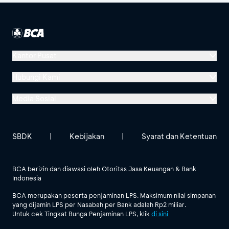
21
**ANG XIAO**NG
GB001645
22
*L **RTO ***ONO *R
GB000215
Kantor Pusat
Menara BCA, Grand Indonesia
23
I **YAN ****PTA
GB000584
Hubungi Kami
Jl. MH Thamrin No. 1
Media Sosial
Jakarta 10310
Halo BCA 1500888
ADIK***NO
24
GB001542
WANA****RA
GoodLife BCA
Solusi BCA
Lokasi BCA Lainnya
halobca@bca.co.id
SBDK
|
Kebijakan
|
Syarat dan Ketentuan
ELIZ***TH **SYA
25
GB000684
@goodlifebca
@BankBCA
****RJA
62 811 1500 998
BCA berizin dan diawasi oleh Otoritas Jasa Keuangan & Bank
Indonesia
Lihat Semua Media Sosial
**ZA ****RAH **DI
26
GB000990
BCA merupakan peserta penjaminan LPS. Maksimum nilai simpanan
****TRA
yang dijamin LPS per Nasabah per Bank adalah Rp2 miliar.
Untuk cek Tingkat Bunga Penjaminan LPS, klik
di sini