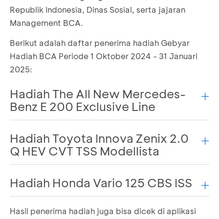
Republik Indonesia, Dinas Sosial, serta jajaran
Management BCA.
Berikut adalah daftar penerima hadiah Gebyar
Hadiah BCA Periode 1 Oktober 2024 - 31 Januari
2025:
Hadiah The All New Mercedes-
Benz E 200 Exclusive Line
Hadiah Toyota Innova Zenix 2.0
No
Name
No
Q HEV CVT TSS Modellista
1
*J *MI MAST**AH
GB00
Hadiah Honda Vario 125 CBS ISS
No
Nama
No
2
**AN
GB00
Hasil penerima hadiah juga bisa dicek di aplikasi
1
****NTO KURN***AN
GB00