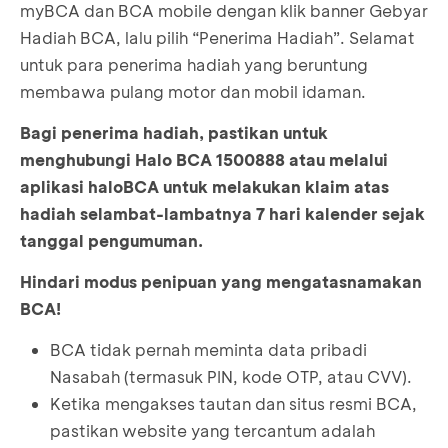
3
***ANG PURW****NI
GB00
myBCA dan BCA mobile dengan klik banner Gebyar
No
Nama
No. Ku
Hadiah BCA, lalu pilih “Penerima Hadiah”. Selamat
2
H SYAM***IN *SC
GB00
4
**ING *UI **IAS **NA ***MON
GB00
untuk para penerima hadiah yang beruntung
1
*EY **NG **NG
GB001904
membawa pulang motor dan mobil idaman.
3
**RRY ****OKO
GB00
Nama nasabah sengaja tidak ditampilkan utuh
2
**NDA **ANG
GB000065
untuk menjaga keamanan data.
Bagi penerima hadiah, pastikan untuk
4
YOSE***NE ****IWI
GB00
menghubungi Halo BCA 1500888 atau melalui
aplikasi haloBCA untuk melakukan klaim atas
3
**NTO
GB000926
5
ANGE**IN ***AYA S *S
GB00
hadiah selambat-lambatnya 7 hari kalender sejak
tanggal pengumuman.
4
***ENG ****ONO
GB000512
6
CHRI***NA ***DIA RADJ**IN
GB00
Hindari modus penipuan yang mengatasnamakan
BCA!
5
****NDI
GB000850
7
***ANY
GB00
BCA tidak pernah meminta data pribadi
6
**EVI **CK
GB001821
8
**TI **RI
GB00
Nasabah (termasuk PIN, kode OTP, atau CVV).
Ketika mengakses tautan dan situs resmi BCA,
**MY JEFE**ON
9
***ITO
GB00
pastikan website yang tercantum adalah
7
GB000565
**OLU