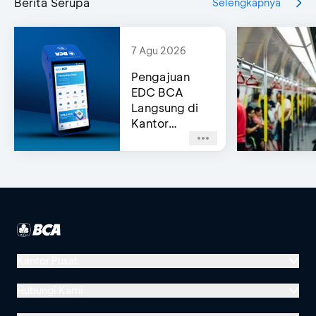
Berita Serupa
Selengkapnya
7 Agu 2026
Pengajuan
EDC BCA
Langsung di
Kantor
Cabang
(Same-Day
Approval)
Kantor Pusat
Menara BCA, Grand Indonesia
Hubungi Kami
Jl. MH Thamrin No. 1