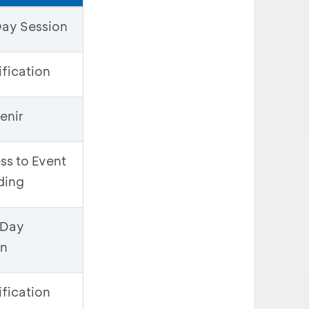
 Day Session
fication
enir
ss to Event
ding
 Day
on
fication