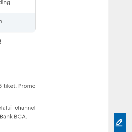
ding
h
!
 tiket. Promo
lalui channel
 Bank BCA.