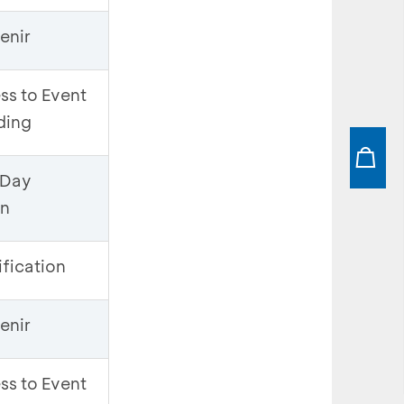
enir
ss to Event
ding
 Day
on
fication
enir
ss to Event