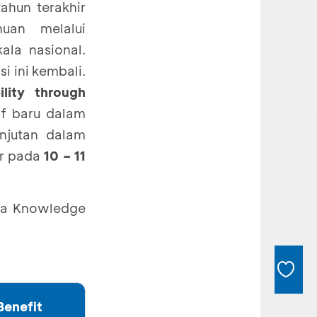
ahun terakhir
uan melalui
kala nasional.
i ini kembali.
lity through
if baru dalam
anjutan dalam
ar pada
10 – 11
sia Knowledge
Benefit