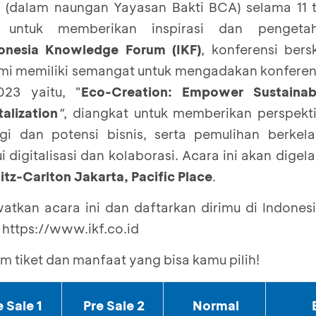
 (dalam naungan Yayasan Bakti BCA) selama 11 t
 untuk memberikan inspirasi dan pengetah
onesia Knowledge Forum (IKF)
, konferensi bers
ami memiliki semangat untuk mengadakan konferens
23 yaitu, "
Eco-Creation: Empower Sustainabi
alization
"
, diangkat untuk memberikan perspekt
i dan potensi bisnis, serta pemulihan berkel
 digitalisasi dan kolaborasi. Acara ini akan digel
itz-Carlton Jakarta, Pacific Place
.
tkan acara ini dan daftarkan dirimu di Indone
i
https://www.ikf.co.id
m tiket dan manfaat yang bisa kamu pilih!
e Sale 1
Pre Sale 2
Normal