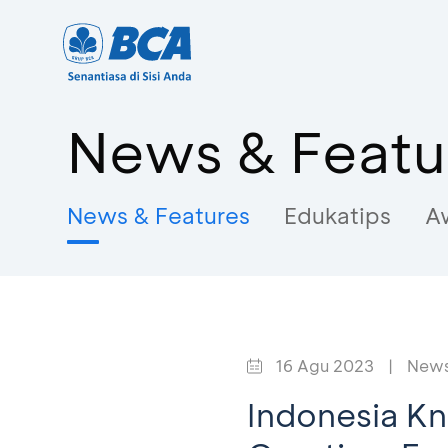
News & Featu
News & Features
Edukatips
A
16 Agu 2023
|
News
Indonesia K