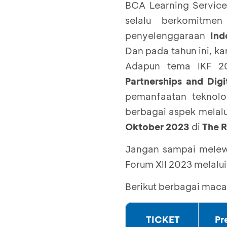
BCA Learning Service
selalu berkomitmen
penyelenggaraan
Ind
Dan pada tahun ini, k
Adapun tema IKF 20
Partnerships and Digit
pemanfaatan teknolog
berbagai aspek melalui
Oktober 2023
di
The R
Jangan sampai melewa
Forum XII 2023 melalu
Berikut berbagai maca
TICKET
Pr