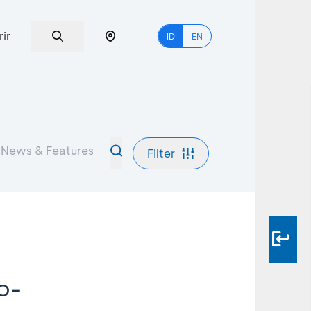
rir
ID
EN
Filter
o-