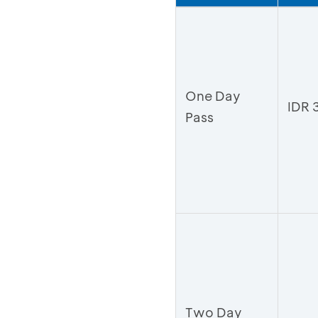
One Day
IDR 
Pass
Two Day