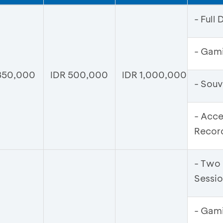
- Full
- Gami
350,000
IDR 500,000
IDR 1,000,000
- Souv
- Acce
Recor
- Two
Sessi
- Gami