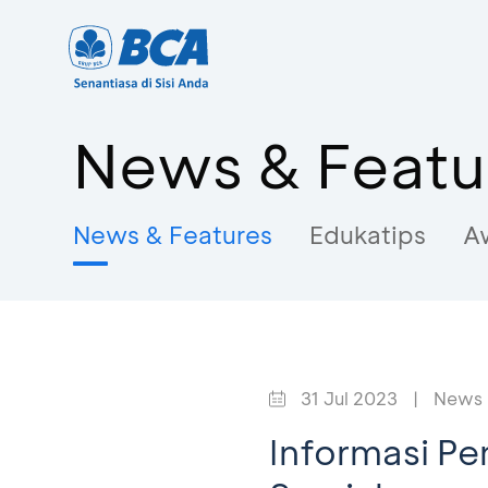
News & Featu
News & Features
Edukatips
A
31 Jul 2023
|
News 
Informasi P