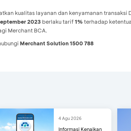
kan kualitas layanan dan kenyamanan transaksi D
September 2023
berlaku tarif
1%
terhadap ketentu
agi Merchant BCA.
 hubungi
Merchant Solution 1500 788
4 Agu 2026
Informasi Kenaikan