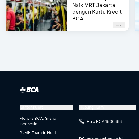
Naik MRT Jakarta
dengan Kartu Kredit
BCA
Kantor Pusat
Hubungi Kami
Menara BCA, Grand
Halo BCA 1500888
Indonesia
Jl. MH Thamrin No. 1
halobca@bca.co.id