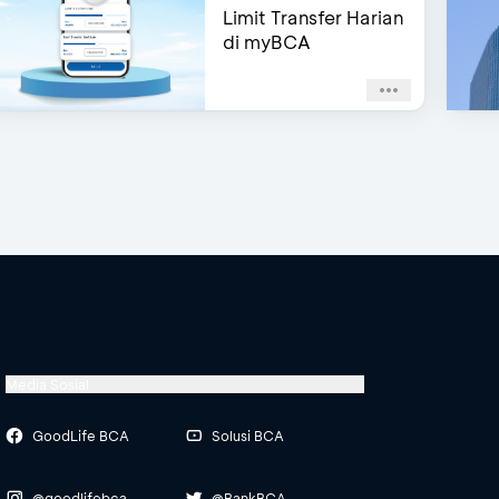
Limit Transfer Harian
di myBCA
Media Sosial
GoodLife BCA
Solusi BCA
@goodlifebca
@BankBCA