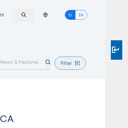
rir
ID
EN
Filter
BCA