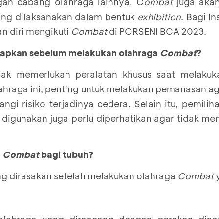
gan cabang olahraga lainnya, C
ombat
juga akan
ng dilaksanakan dalam bentuk
exhibition
. Bagi I
an diri mengikuti
Combat
di PORSENI BCA 2023.
siapkan sebelum melakukan olahraga
Combat
?
ak memerlukan peralatan khusus saat melakuka
hraga ini, penting untuk melakukan pemanasan aga
ngi risiko terjadinya cedera. Selain itu, pemili
digunakan juga perlu diperhatikan agar tidak me
a
Combat
bagi tubuh?
g dirasakan setelah melakukan olahraga
Combat
y
lahraga yang dirancang dengan gerakan dina