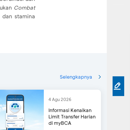
kukan
Combat
h dan stamina
Selengkapnya
4 Agu 2026
Informasi Kenaikan
Limit Transfer Harian
di myBCA