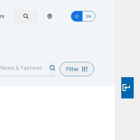
rir
ID
EN
Filter