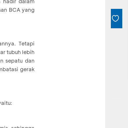
 hadir dalam
nsan BCA yang
nnya. Tetapi
r tubuh lebih
han sepatu dan
mbatasi gerak
aitu:
mis sehingga