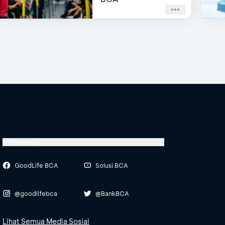
Media Sosial
GoodLife BCA
Solusi BCA
@goodlifebca
@BankBCA
Lihat Semua Media Sosial