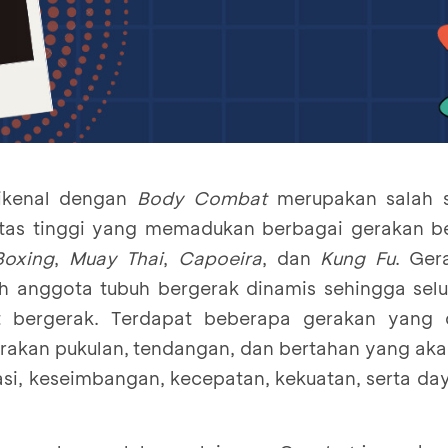
ikenal dengan
Body Combat
merupakan salah s
itas tinggi yang memadukan berbagai gerakan bel
Boxing
,
Muay Thai
,
Capoeira
, dan
Kung Fu
. Ge
uh anggota tubuh bergerak dinamis sehingga selu
t bergerak. Terdapat beberapa gerakan yang d
gerakan pukulan, tendangan, dan bertahan yang ak
asi, keseimbangan, kecepatan, kekuatan, serta da