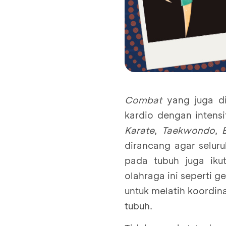
Combat
yang juga d
kardio dengan intens
Karate
,
Taekwondo
,
dirancang agar selur
pada tubuh juga iku
olahraga ini seperti 
untuk melatih koordin
tubuh.