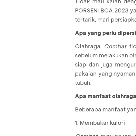
Tidak mau kalah den
PORSENI BCA 2023 ya
tertarik, mari persiapk
Apa yang perlu diper
Olahraga
Combat
tid
sebelum melakukan ola
siap dan juga mengura
pakaian yang nyaman 
tubuh.
Apa manfaat olahrag
Beberapa manfaat yan
1. Membakar kalori
Combat
merupakan o