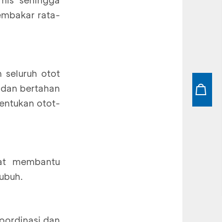
embakar rata-
seluruh otot
 dan bertahan
entukan otot-
t membantu
ubuh.
oordinasi dan