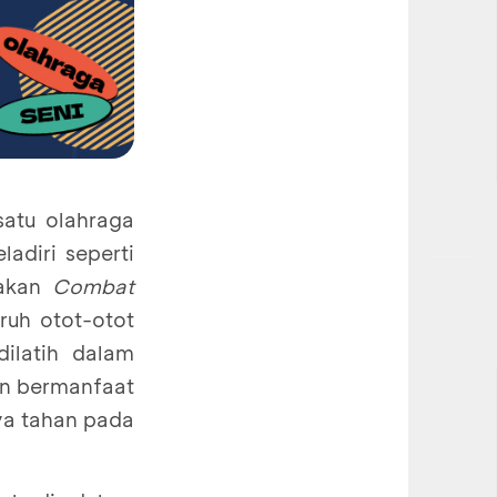
atu olahraga
adiri seperti
rakan
Combat
ruh otot-otot
ilatih dalam
an bermanfaat
ya tahan pada