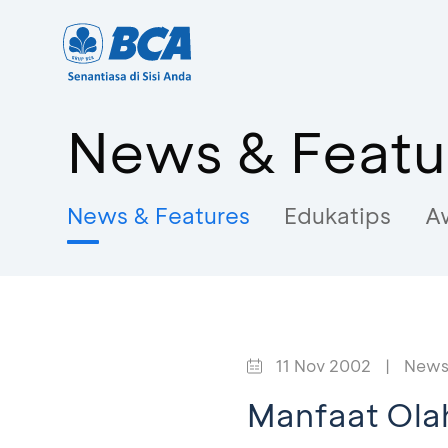
News & Featu
News & Features
Edukatips
A
11 Nov 2002
|
News
Manfaat Ola