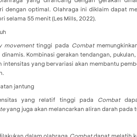
i dengan optimal. Olahraga ini diklaim dapat m
ri selama 55 menit (Les Mills, 2022).
buh
y movement
tinggi pada
Combat
memungkinkan 
 dinamis. Kombinasi gerakan tendangan, pukulan,
 intensitas yang bervariasi akan membantu pemb
h.
atan jantung
nsitas yang relatif tinggi pada
Combat
dapa
te
yang juga akan melancarkan aliran darah pada t
dilakukan dalam olahraga
Combat
dapat melatih k