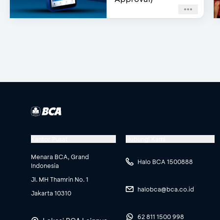
Kantor Pusat
Hubungi Kami
Menara BCA, Grand
Halo BCA 1500888
Indonesia
Jl. MH Thamrin No. 1
halobca@bca.co.id
Jakarta 10310
62 811 1500 998