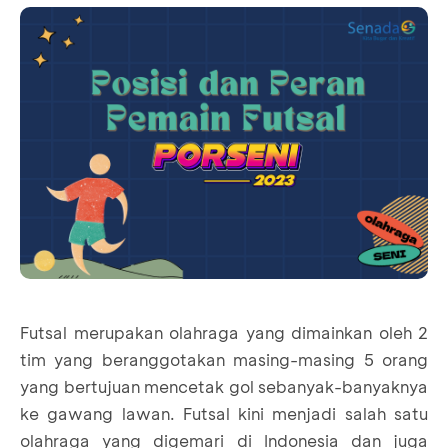
Futsal merupakan olahraga yang dimainkan oleh 2
tim yang beranggotakan masing-masing 5 orang
yang bertujuan mencetak gol sebanyak-banyaknya
ke gawang lawan. Futsal kini menjadi salah satu
olahraga yang digemari di Indonesia dan juga