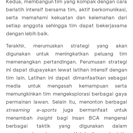
Kedua, membangun tim yang kompak dengan cara
berlatih intensif bersama tim, aktif berkomunikasi,
serta memahami kekuatan dan kelemahan dari
setiap anggota sehingga tim dapat bekerjasama
dengan lebih baik.
Terakhir, merumuskan strategi yang akan
digunakan untuk meningkatkan peluang tim
memenangkan pertandingan. Perumusan strategi
ini dapat diupayakan lewat latihan intensif dengan
tim lain. Latihan ini dapat dimanfaatkan sebagai
media untuk mengasah kemampuan serta
memungkinkan tim mengeksplorasi berbagai gaya
permainan lawan. Selain itu, menonton berbagai
streaming
e-sports
juga bermanfaat untuk
menambah
insight
bagi Insan BCA mengenai
berbagai taktik yang digunakan dalam