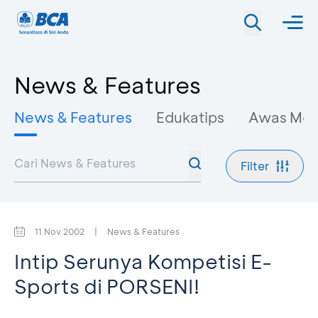
News & Features
News & Features
Edukatips
Awas Mo
Filter
11 Nov 2002
|
News & Features
Intip Serunya Kompetisi E-
Sports di PORSENI!