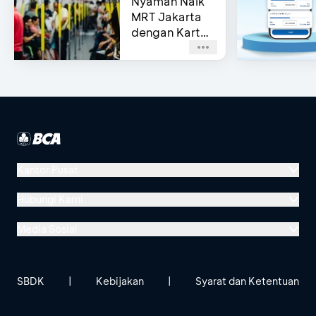
Nyaman Naik
MRT Jakarta
dengan Kartu
Kredit BCA
Kantor Pusat
Menara BCA, Grand Indonesia
Hubungi Kami
Jl. MH Thamrin No. 1
Media Sosial
Jakarta 10310
Halo BCA 1500888
GoodLife BCA
Solusi BCA
Lokasi BCA Lainnya
halobca@bca.co.id
SBDK
|
Kebijakan
|
Syarat dan Ketentuan
@goodlifebca
@BankBCA
62 811 1500 998