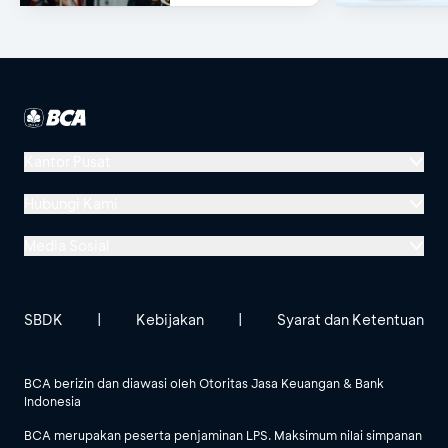
Kantor Pusat
Menara BCA, Grand Indonesia
Hubungi Kami
Jl. MH Thamrin No. 1
Media Sosial
Jakarta 10310
Halo BCA 1500888
GoodLife BCA
Solusi BCA
Lokasi BCA Lainnya
halobca@bca.co.id
SBDK
|
Kebijakan
|
Syarat dan Ketentuan
@goodlifebca
@BankBCA
62 811 1500 998
BCA berizin dan diawasi oleh Otoritas Jasa Keuangan & Bank
Indonesia
Lihat Semua Media Sosial
BCA merupakan peserta penjaminan LPS. Maksimum nilai simpanan