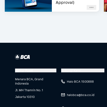
Approval)
Kantor Pusat
Hubungi Kami
Menara BCA, Grand
Halo BCA 1500888
Indonesia
Jl. MH Thamrin No. 1
halobca@bca.co.id
Jakarta 10310