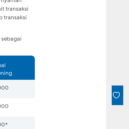
n nyaman
t transaksi
p transaksi
h sebagai
mal
ening
000
000
00*