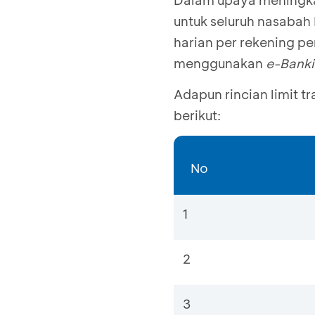
Dalam upaya meningka
untuk seluruh nasabah 
harian per rekening pe
menggunakan
e-Bank
Adapun rincian limit t
berikut:
No
1
2
3