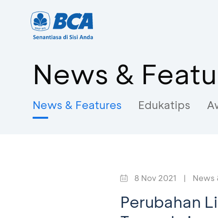
News & Featu
News & Features
Edukatips
A
8 Nov 2021
|
News 
Perubahan Li