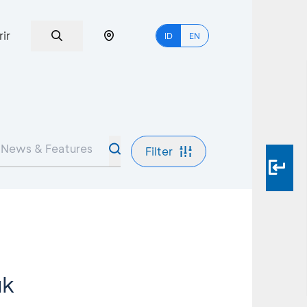
rir
ID
EN
Filter
uk