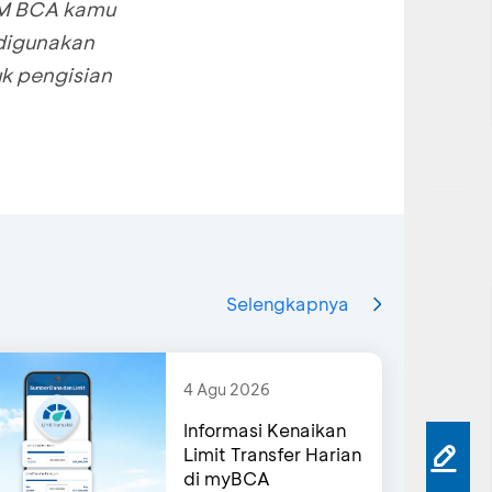
ATM BCA kamu
digunakan
uk pengisian
Selengkapnya
4 Agu 2026
Informasi Kenaikan
Limit Transfer Harian
di myBCA