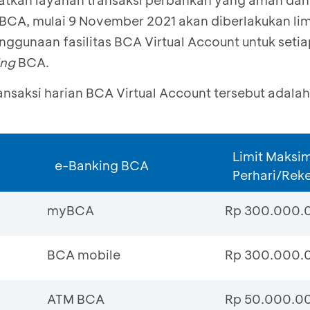
tkan layanan transaksi perbankan yang aman da
BCA, mulai 9 November 2021 akan diberlakukan limi
nggunaan fasilitas BCA Virtual Account untuk setia
ing
BCA.
ransaksi harian BCA Virtual Account tersebut adala
Limit Maksi
e-Banking BCA
Perhari/Rek
myBCA
Rp 300.000.
BCA mobile
Rp 300.000.
ATM BCA
Rp 50.000.0