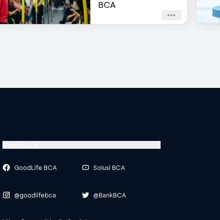
BCA
Media Sosial
GoodLife BCA
Solusi BCA
@goodlifebca
@BankBCA