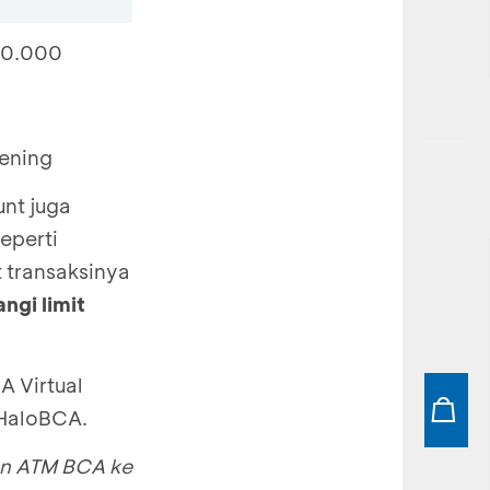
00.000
kening
unt juga
eperti
t transaksinya
gi limit
A Virtual
@HaloBCA.
an ATM BCA ke